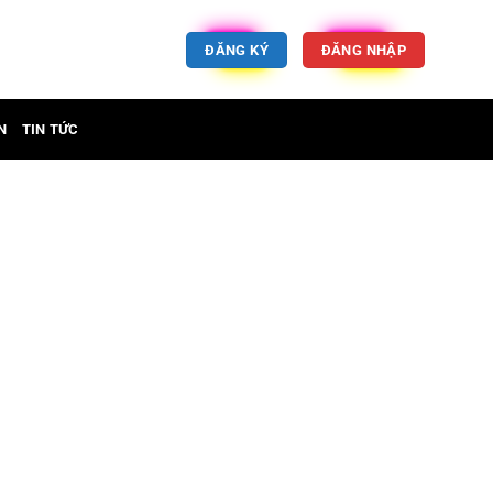
ĐĂNG KÝ
ĐĂNG NHẬP
N
TIN TỨC