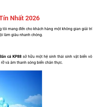
Tín Nhất 2026
 tôi mang đến cho khách hàng một không gian giải trí
hội làm giàu nhanh chóng.
Bắn cá KP88
sở hữu một hệ sinh thái sinh vật biển vô
 rỡ và âm thanh sóng biển chân thực.