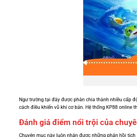
Ngư trường tại đây được phân chia thành nhiều cấp độ
cách điều khiển vũ khí cơ bản. Hệ thống KP88 online t
Đánh giá điểm nổi trội của chuy
Chuyên mục này luôn nhận được những phản hồi tích cự