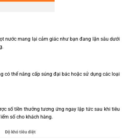
à bọt nước mang lại cảm giác như bạn đang lặn sâu dưới
g.
g có thể nâng cấp súng đại bác hoặc sử dụng các loại
ược số tiền thưởng tương ứng ngay lập tức sau khi tiêu
 điểm số cho khách hàng.
Độ khó tiêu diệt