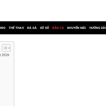
INO
THỂ THAO
ĐÁ GÀ
XỔ SỐ
BẮN CÁ
KHUYẾN MÃI
HƯỚNG DẪ
t 2026