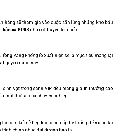
ch hàng sẽ tham gia vào cuộc săn lùng những kho báu
ng
bắn cá KP88
nhờ cốt truyện lôi cuốn.
rồng vàng khổng lồ xuất hiện sẽ là mục tiêu mang lại
vật quyền năng này.
i sinh vật trong sảnh VIP đều mang giá trị thưởng cao
của một thợ săn cá chuyên nghiệp.
g tôi cam kết sẽ tiếp tục nâng cấp hệ thống để mang lại
h trình chinh phục đại dương bao la.